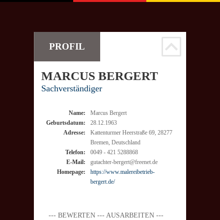
PROFIL
MARCUS
BERGERT
Sachverständiger
Name:
Marcus Bergert
Geburtsdatum:
28.12.1963
Adresse:
Kattenturmer Heerstraße 69, 28277
Bremen, Deutschland
Telefon:
0049 - 421 5288868
E-Mail:
gutachter-bergert@freenet.de
Homepage:
https://www.malereibetrieb-
bergert.de/
--- BEWERTEN --- AUSARBEITEN ---