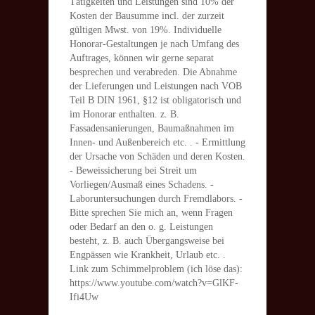
Tätigkeiten und Leistungen sind 10% der
Kosten der Bausumme incl. der zurzeit
gültigen Mwst. von 19%. Individuelle
Honorar-Gestaltungen je nach Umfang des
Auftrages, können wir gerne separat
besprechen und verabreden. Die Abnahme
der Lieferungen und Leistungen nach VOB
Teil B DIN 1961, §12 ist obligatorisch und
im Honorar enthalten. z. B.
Fassadensanierungen, Baumaßnahmen im
Innen- und Außenbereich etc. . - Ermittlung
der Ursache von Schäden und deren Kosten.
- Beweissicherung bei Streit um
Vorliegen/Ausmaß eines Schadens. -
Laboruntersuchungen durch Fremdlabors. -
Bitte sprechen Sie mich an, wenn Fragen
oder Bedarf an den o. g. Leistungen
besteht, z. B. auch Übergangsweise bei
Engpässen wie Krankheit, Urlaub etc. .
Link zum Schimmelproblem (ich löse das):
https://www.youtube.com/watch?v=GlKF-
Ifi4Uw